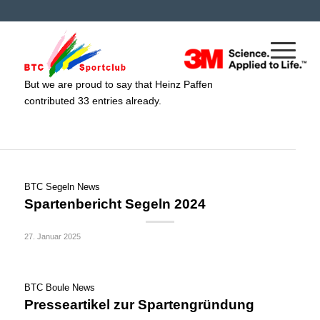
Über
Heinz Paffen
This author has not written his bio yet.
But we are proud to say that
Heinz Paffen
contributed 33 entries already.
BTC Segeln News
Spartenbericht Segeln 2024
27. Januar 2025
BTC Boule News
Presseartikel zur Spartengründung