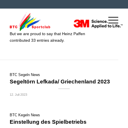
Über
Heinz Paffen
This author has not written his bio yet.
But we are proud to say that
Heinz Paffen
contributed 33 entries already.
BTC Segeln News
Segeltörn Lefkada/ Griechenland 2023
12. Juli 2023
BTC Kegeln News
Einstellung des Spielbetriebs