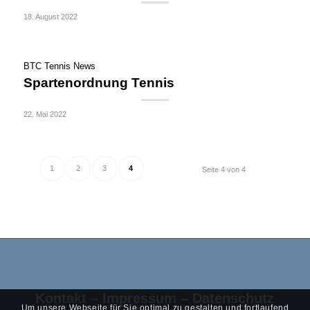
18. August 2022
BTC Tennis News
Spartenordnung Tennis
22. Mai 2022
1
2
3
4
Seite 4 von 4
Kontakt
–
Impressum
–
Datenschutz
Um unsere Webseite für Sie optimal zu gestalten und fortlaufend